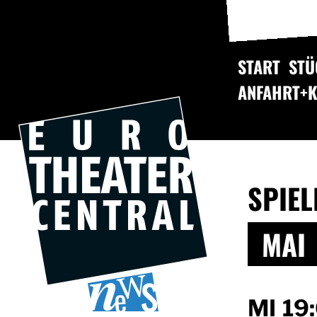
START
STÜ
ANFAHRT+
SPIE
MAI
MI
19